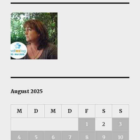
Mondkalender
August 2025
M
D
M
D
F
S
S
1
2
3
4
5
6
7
8
9
10