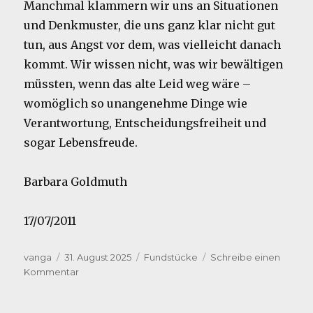
Manchmal klammern wir uns an Situationen
und Denkmuster, die uns ganz klar nicht gut
tun, aus Angst vor dem, was vielleicht danach
kommt. Wir wissen nicht, was wir bewältigen
müssten, wenn das alte Leid weg wäre –
womöglich so unangenehme Dinge wie
Verantwortung, Entscheidungsfreiheit und
sogar Lebensfreude.
Barbara Goldmuth
17/07/2011
Autor
Veröffentlicht
Kategorien
vanga
31. August 2025
Fundstücke
Schreibe einen
am
zu
Kommentar
Aus
dem