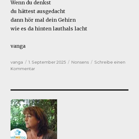
Wenn du denkst
du hättest ausgedacht
dann hör mal dein Gehirn
wie es da hinten lauthals lacht
vanga
Autor
Veröffentlicht
Kategorien
vanga
1. September 2025
Nonsens
Schreibe einen
am
zu
Kommentar
Irre