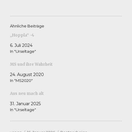
Ähnliche Beiträge
„Hoppla“ -4
6. Juli 2024
In "Urseltage"
MS und ihre Wahrheit
24. August 2020
In "MS2020"
Aus neu mach alt
31. Januar 2025
In "Urseltage"
Autor
Veröffentlicht
Kategorien