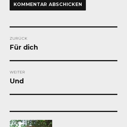
Beitragsnavigation
ZURÜCK
Für dich
Vorheriger
Beitrag:
WEITER
Und
Nächster
Beitrag: