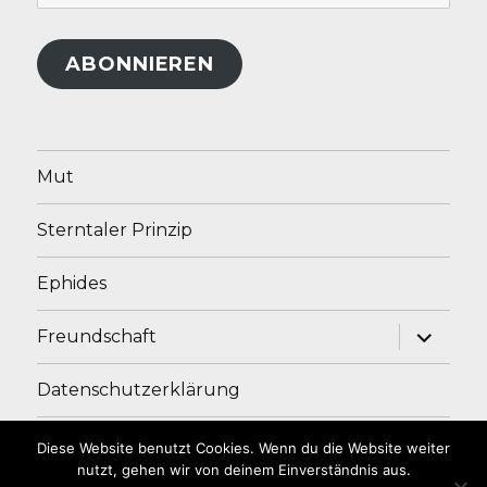
Mail-
Adresse
ABONNIEREN
Mut
Sterntaler Prinzip
Ephides
Unterme
Freundschaft
anzeige
Datenschutzerklärung
Impressum
Diese Website benutzt Cookies. Wenn du die Website weiter
nutzt, gehen wir von deinem Einverständnis aus.