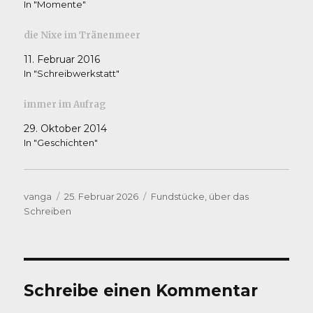
In "Momente"
die Nixe im Tränenmeer
11. Februar 2016
In "Schreibwerkstatt"
immer im Aufrag
29. Oktober 2014
In "Geschichten"
Autor
Veröffentlicht
Kategorien
vanga
25. Februar 2026
Fundstücke
,
über das
am
Schreiben
Schreibe einen Kommentar