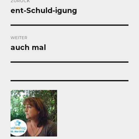
ZURÜCK
ent-Schuld-igung
Vorheriger
Beitrag:
WEITER
auch mal
Nächster
Beitrag: