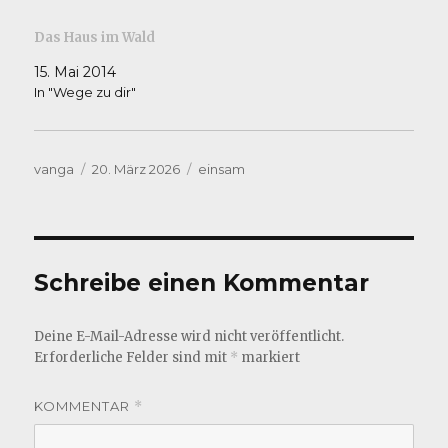
Das Haus im Wald
15. Mai 2014
In "Wege zu dir"
Autor
Veröffentlicht
Kategorien
vanga
20. März 2026
einsam
am
Schreibe einen Kommentar
Deine E-Mail-Adresse wird nicht veröffentlicht.
Erforderliche Felder sind mit
*
markiert
KOMMENTAR
*