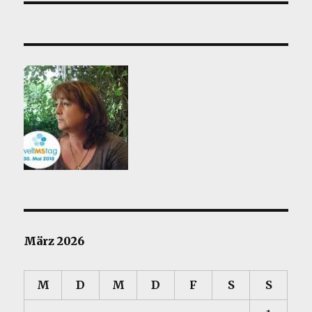
März 2026
M
D
M
D
F
S
S