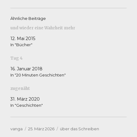
Ähnliche Beiträge
und wieder eine Wahrheit mehr
12. Mai 2015
In "Bücher"
Tag 4
16. Januar 2018
In "20 Minuten Geschichten"
zugenäht
31. März 2020
In "Geschichten"
Autor
Veröffentlicht
Kategorien
vanga
25. März 2026
über das Schreiben
am