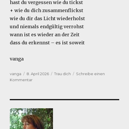
hast du vergessen wie du tickst
+ wie du dich zusammenflickst
wie du dir das Licht wiederholst
und niemals endgültig verrohst
wann ist es wieder an der Zeit
dass du erkennst – es ist soweit
vanga
Autor
Veröffentlicht
Kategorien
vanga
8. April 2026
Trau dich
Schreibe einen
am
zu
Kommentar
Wann