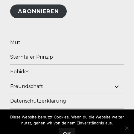
Adresse
ABONNIEREN
Mut
Sterntaler Prinzip
Ephides
Unterme
Freundschaft
anzeige
Datenschutzerklärung
Impressum
Diese Website benutzt Cookies. Wenn du die Website weiter
nutzt, gehen wir von deinem Einverständnis aus.