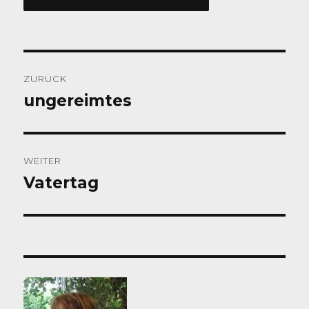
Beitragsnavigation
ZURÜCK
ungereimtes
Vorheriger
Beitrag:
WEITER
Vatertag
Nächster
Beitrag: