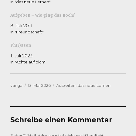
In "das neue Lernen"
Aufgeben – wie ging das noch?
8. Juli 2011
In "Freundschaft"
Ph(r)asen
1. Juli 2023
In "Achte auf dich"
Autor
Veröffentlicht
Kategorien
vanga
13. Mai 2026
Auszeiten
,
das neue Lernen
am
Schreibe einen Kommentar