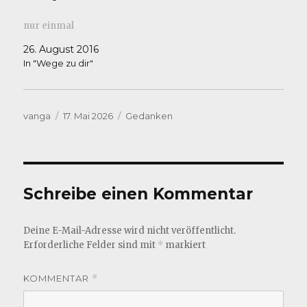
nur einmal
26. August 2016
In "Wege zu dir"
Autor
Veröffentlicht
Kategorien
vanga
17. Mai 2026
Gedanken
am
Schreibe einen Kommentar
Deine E-Mail-Adresse wird nicht veröffentlicht.
Erforderliche Felder sind mit
*
markiert
KOMMENTAR
*