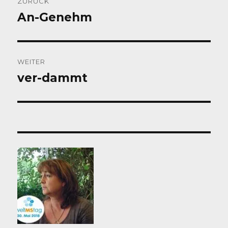
ZURÜCK
An-Genehm
Vorheriger
Beitrag:
WEITER
ver-dammt
Nächster
Beitrag: