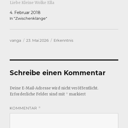
Liebe Kleine Wolke Ella
4. Februar 2018
In "Zwischenklänge"
Autor
Veröffentlicht
Kategorien
vanga
23. Mai 2026
Erkenntnis
am
Schreibe einen Kommentar
Deine E-Mail-Adresse wird nicht veröffentlicht.
Erforderliche Felder sind mit
*
markiert
KOMMENTAR
*