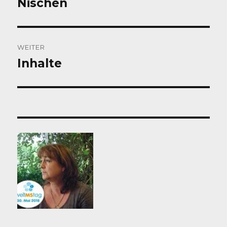
Nischen
Vorheriger
Beitrag:
WEITER
Inhalte
Nächster
Beitrag: