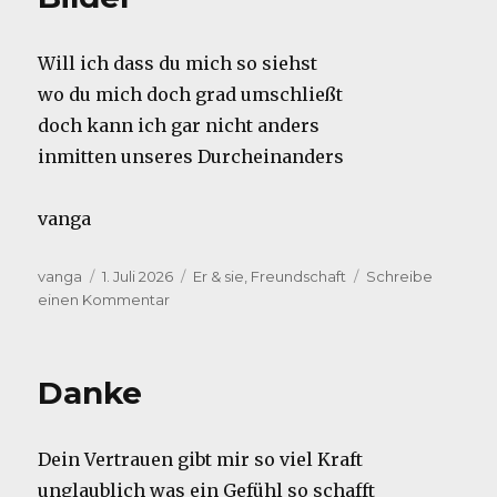
Will ich dass du mich so siehst
wo du mich doch grad umschließt
doch kann ich gar nicht anders
inmitten unseres Durcheinanders
vanga
Autor
Veröffentlicht
Kategorien
vanga
1. Juli 2026
Er & sie
,
Freundschaft
Schreibe
am
zu
einen Kommentar
Bilder
Danke
Dein Vertrauen gibt mir so viel Kraft
unglaublich was ein Gefühl so schafft