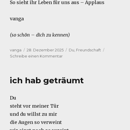
So sieht ihr Leben für uns aus – Applaus
vanga
(so schön – dich zu kennen)
Autor
Veröffentlicht
Kategorien
vanga
28. Dezember 2025
Du
,
Freundschaft
am
zu
Schreibe einen Kommentar
Für
A.
ich hab geträumt
Du
steht vor meiner Tür
und du willst zu mir
die Augen so verweint