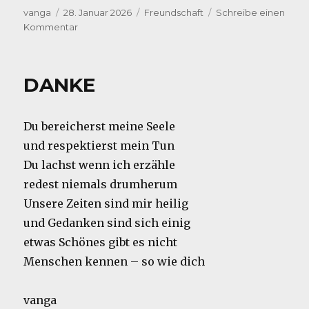
Autor
Veröffentlicht
Kategorien
vanga
28. Januar 2026
Freundschaft
Schreibe einen
am
zu
Kommentar
von
dir
DANKE
Du bereicherst meine Seele
und respektierst mein Tun
Du lachst wenn ich erzähle
redest niemals drumherum
Unsere Zeiten sind mir heilig
und Gedanken sind sich einig
etwas Schönes gibt es nicht
Menschen kennen – so wie dich
vanga