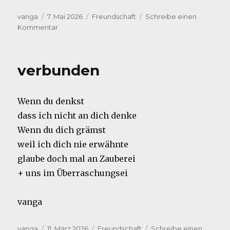
Autor
Veröffentlicht
Kategorien
vanga
7. Mai 2026
Freundschaft
Schreibe einen
am
zu
Kommentar
Freund
schafft
verbunden
Wenn du denkst
dass ich nicht an dich denke
Wenn du dich grämst
weil ich dich nie erwähnte
glaube doch mal an Zauberei
+ uns im Überraschungsei
vanga
Autor
Veröffentlicht
Kategorien
vanga
11. März 2026
Freundschaft
Schreibe einen