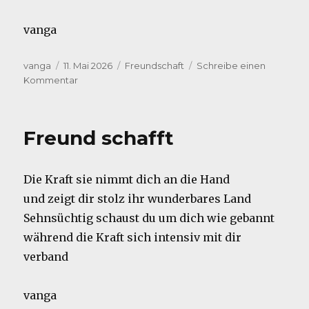
vanga
Autor
Veröffentlicht
Kategorien
vanga
11. Mai 2026
Freundschaft
Schreibe einen
am
zu
Kommentar
Werte
Freund schafft
Die Kraft sie nimmt dich an die Hand
und zeigt dir stolz ihr wunderbares Land
Sehnsüchtig schaust du um dich wie gebannt
während die Kraft sich intensiv mit dir
verband
vanga