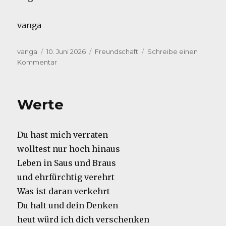
vanga
Autor
Veröffentlicht
Kategorien
vanga
10. Juni 2026
Freundschaft
Schreibe einen
am
zu
Kommentar
Danke
Werte
Du hast mich verraten
wolltest nur hoch hinaus
Leben in Saus und Braus
und ehrfürchtig verehrt
Was ist daran verkehrt
Du halt und dein Denken
heut würd ich dich verschenken