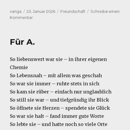
Autor
Veröffentlicht
Kategorien
vanga
23. Januar 2026
Freundschaft
Schreibe einen
am
zu
Kommentar
DANKE
Für A.
So liebenswert war sie – in ihrer eigenen
Chemie
So Lebensnah – mit allem was geschah
So war sie immer – ruhte stets in sich
So kam sie rüber – einfach nur unglaublich
So still sie war – und tiefgründig ihr Blick
So öffnete sie Herzen – spendete sie Glück
So war sie halt – fand immer gute Worte
So lebte sie – und hatte noch so viele Orte