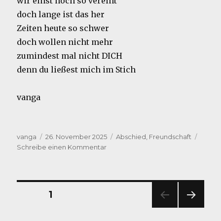
wir einst noch so vereint
doch lange ist das her
Zeiten heute so schwer
doch wollen nicht mehr
zumindest mal nicht DICH
denn du ließest mich im Stich
vanga
Autor
Veröffentlicht
Kategorien
vanga
26. November 2025
Abschied
,
Freundschaft
am
zu
Schreibe einen Kommentar
ich
hab
geträumt
Seitennummerierung
SEITE
1
NÄC
der