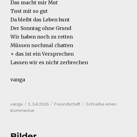
Das macht mir Mut
Tust mit so gut
Da bleibt das Leben bunt
Der Sonntag ohne Grund
Wir haben noch zu retten
Müssen nochmal chatten
+ das ist ein Versprechen
Lassen wir es nicht zerbrechen
vanga
Autor
Veröffentlicht
Kategorien
vanga
5. Juli 2026
Freundschaft
Schreibe einen
am
zu
Kommentar
Rosenrot
Bilder