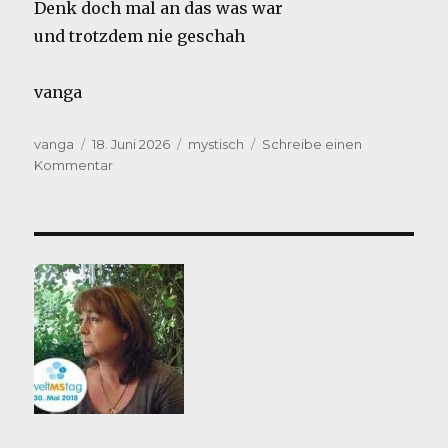
Denk doch mal an das was war
und trotzdem nie geschah
vanga
Autor
Veröffentlicht
Kategorien
vanga
18. Juni 2026
mystisch
Schreibe einen
am
zu
Kommentar
mystisch