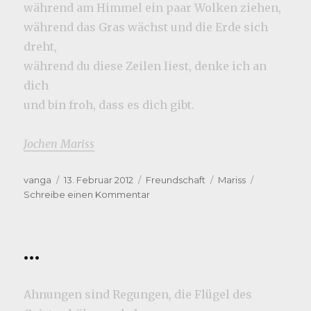
während am Himmel ein paar Wolken ziehen,
während das Gras wächst und die Erde sich
dreht,
während du diese Zeilen liest, denke ich an
dich
und bin froh, dass es dich gibt.
Jochen Mariss
Autor
Veröffentlicht
Kategorien
Schlagwörter
vanga
13. Februar 2012
Freundschaft
Mariss
am
zu
Schreibe einen Kommentar
meine
Freunde
–
…
gut,
dass
es
Ahnungen sind Regungen, die Flügel des
euch
gibt