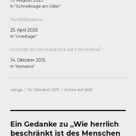
15. August 2023
In "Schreibtage am Giller"
Nachtflimmern
25. April 2026
In "Urseltage"
versteht der Verstand sich auf’s Verstehen?
14. Oktober 2015
In "Nonsens"
Autor
Veröffentlicht
Kategorien
vanga
14. Oktober 2011
Achte auf dich
am
Ein Gedanke zu „Wie herrlich
beschränkt ist des Menschen