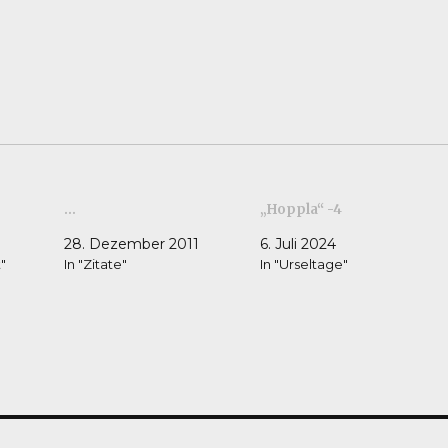
…
„Hoppla“ -4
28. Dezember 2011
6. Juli 2024
"
In "Zitate"
In "Urseltage"