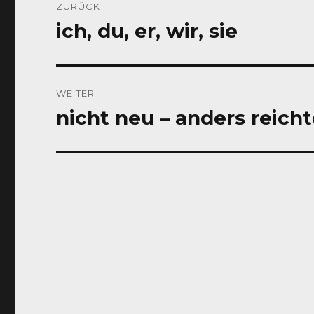
ZURÜCK
ich, du, er, wir, sie
Vorheriger
Beitrag:
WEITER
nicht neu – anders reich
Nächster
Beitrag: