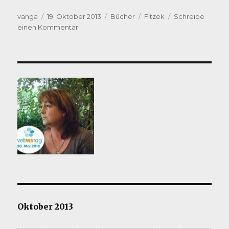
Autor
Veröffentlicht
Kategorien
Schlagwörter
vanga
19. Oktober 2013
Bücher
Fitzek
Schreibe
am
zu
einen Kommentar
der
Augensammler
Oktober 2013