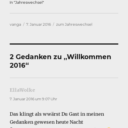
In "Jahreswechsel"
Autor
Veröffentlicht
Kategorien
vanga
7. Januar 2016
zum Jahreswechsel
am
2 Gedanken zu „Willkommen
2016“
EllaWolke
sagt:
7. Januar 2016 um 9:07 Uhr
Das klingt als wwärst Du Gast in meinen
Gedanken gewesen heute Nacht