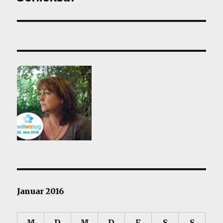
Beitrag:
Januar 2016
M
D
M
D
F
S
S