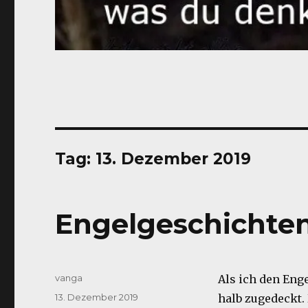
Tag:
13. Dezember 2019
Engelgeschichte
Autor
vanga
Als ich den Eng
Veröffentlicht
13. Dezember 2019
halb zugedeckt.