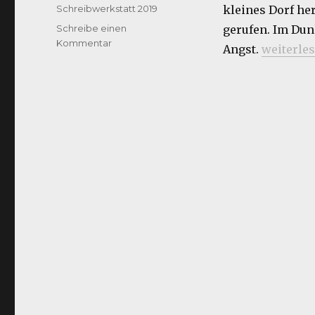
am
Kategorien
Schreibwerkstatt 2019
kleines Dorf he
Schreibe einen
gerufen. Im Dunk
zu
Kommentar
„Engelge
Angst.
weiterle
Engelgeschichten