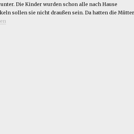
runter. Die Kinder wurden schon alle nach Hause
eln sollen sie nicht draußen sein. Da hatten die Mütte
schichten“
sen