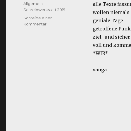
am
Kategorien
Allgemein
,
alle Texte fass
Schreibwerkstatt 2019
wollen niemals
Schreibe einen
geniale Tage
zu
Kommentar
getroffene Punk
Schreibwerk
–
ziel- und sicher
statt
voll und komm
*WIR*
vanga