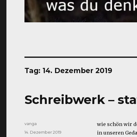
Tag:
14. Dezember 2019
Schreibwerk – sta
Autor
vanga
wie schön wir d
Veröffentlicht
14. Dezember 2019
in unseren Ged