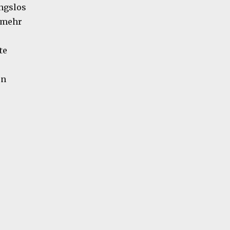
ungslos
 mehr
te
en