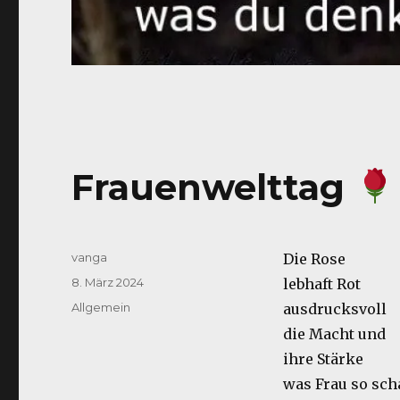
Frauenwelttag
Autor
vanga
Die Rose
Veröffentlicht
8. März 2024
lebhaft Rot
am
Kategorien
Allgemein
ausdrucksvoll
die Macht und
ihre Stärke
was Frau so scha