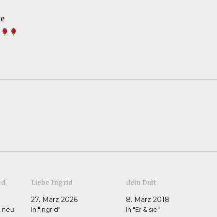
te
ed
Liebe Ingrid
dein Duft
27. März 2026
8. März 2018
t neu
In "Ingrid"
In "Er & sie"