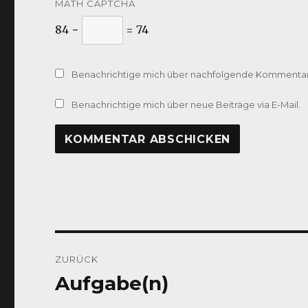
MATH CAPTCHA
84 −
= 74
Benachrichtige mich über nachfolgende Kommentare
Benachrichtige mich über neue Beiträge via E-Mail.
Beitragsnavigation
ZURÜCK
Aufgabe(n)
Vorheriger
Beitrag: