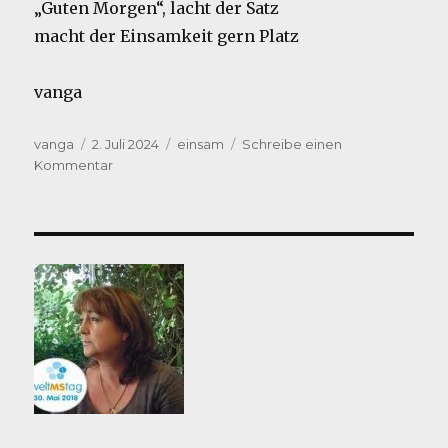
„Guten Morgen“, lacht der Satz
macht der Einsamkeit gern Platz
vanga
Autor
Veröffentlicht
Kategorien
vanga
2. Juli 2024
einsam
Schreibe einen
am
zu
Kommentar
gem’einsam