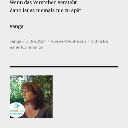
Wenn das Verstehen versteht
dann ist es niemals nie zu spät
vanga
Autor
Veröffentlicht
Kategorien
vanga
3. Juli 2024
Poesie-Weisheiten
Schreibe
am
zu
einen Kommentar
immer