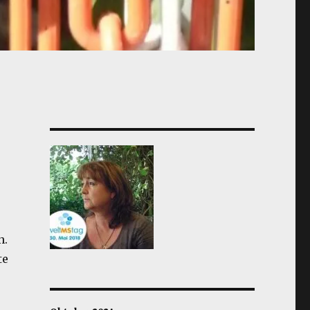
n.
te