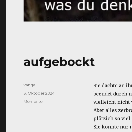
aufgebockt
Autor
vanga
Sie dachte an ih
Veröffentlicht
3. Oktober 2024
beendet durch ni
am
Kategorien
Momente
vielleicht nicht
Aber alles zerbr
plötzich so vie
Sie konnte nur 