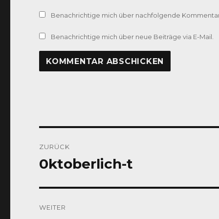
Benachrichtige mich über nachfolgende Kommentare
Benachrichtige mich über neue Beiträge via E-Mail.
Beitragsnavigation
ZURÜCK
0ktoberlich-t
Vorheriger
Beitrag:
WEITER