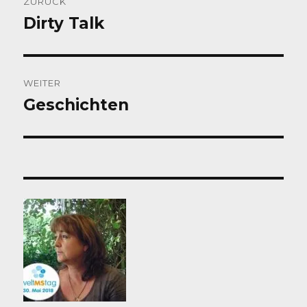
ZURÜCK
Dirty Talk
Vorheriger
Beitrag:
WEITER
Geschichten
Nächster
Beitrag: