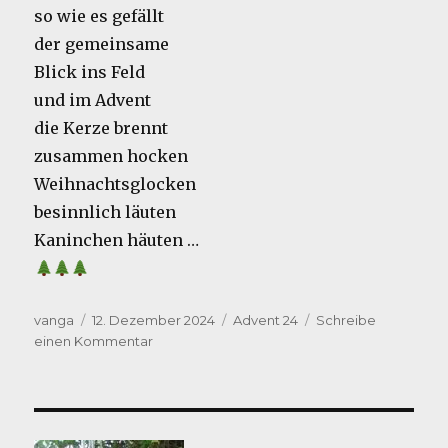
so wie es gefällt
der gemeinsame
Blick ins Feld
und im Advent
die Kerze brennt
zusammen hocken
Weihnachtsglocken
besinnlich läuten
Kaninchen häuten …
Autor
Veröffentlicht
Kategorien
vanga
12. Dezember 2024
Advent 24
Schreibe
am
zu
einen Kommentar
Die
zwölf