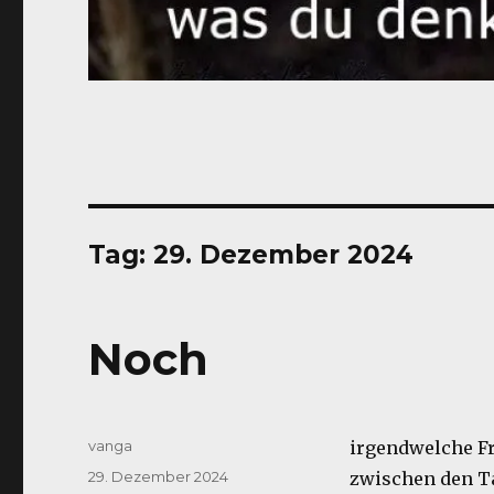
Tag:
29. Dezember 2024
Noch
Autor
vanga
irgendwelche F
Veröffentlicht
29. Dezember 2024
zwischen den T