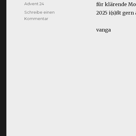
am
Kategorien
Advent 24
für klärende M
Schreibe einen
2025 i(s)ßt gern 
zu
Kommentar
Noch
vanga