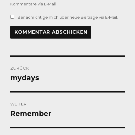
Kommentare via E-Mail.
Benachrichtige mich über neue Beiträge via E-Mail.
Beitragsnavigation
ZURÜCK
mydays
Vorheriger
Beitrag:
WEITER
Remember
Nächster
Beitrag: