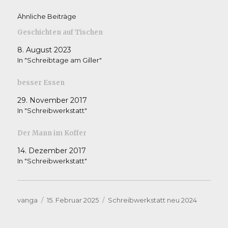
Ähnliche Beiträge
Geschichten auf Tischen
8. August 2023
In "Schreibtage am Giller"
besser Essen
29. November 2017
In "Schreibwerkstatt"
Der Mann im Koffer
14. Dezember 2017
In "Schreibwerkstatt"
Autor
Veröffentlicht
Kategorien
vanga
15. Februar 2025
Schreibwerkstatt neu 2024
am