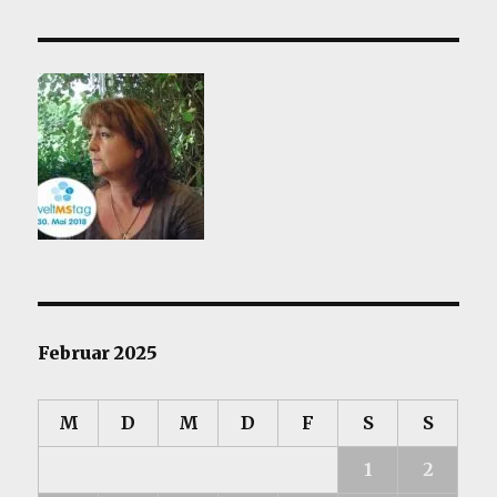
Februar 2025
M
D
M
D
F
S
S
1
2