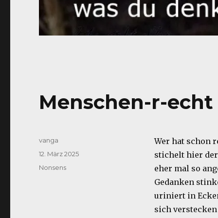
Menschen-r-echt
Autor
vanga
Wer hat schon r
Veröffentlicht
12. März 2025
stichelt hier de
am
Kategorien
Nonsens
eher mal so ang
Gedanken stink
uriniert in Ecke
sich verstecken