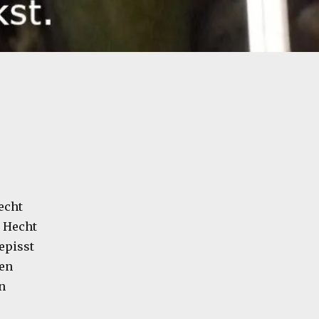
echt
r Hecht
episst
en
n