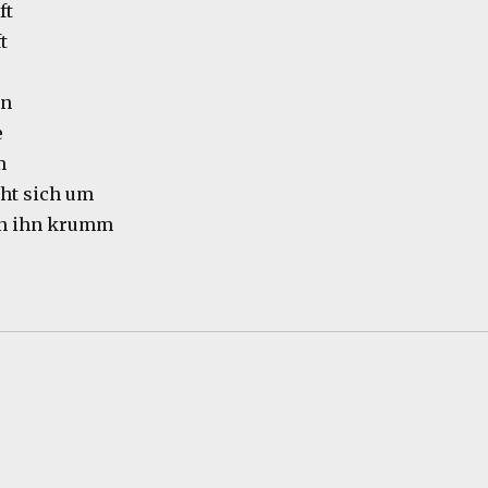
ft
t
in
e
m
eht sich um
an ihn krumm