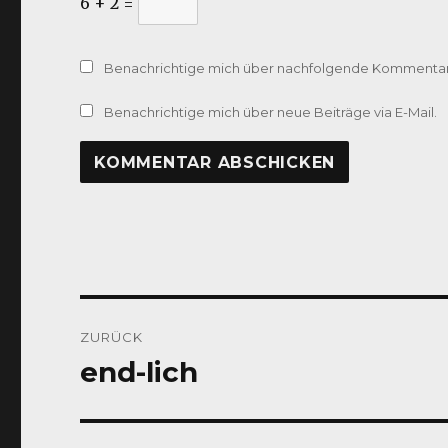
6 + 2 =
Benachrichtige mich über nachfolgende Kommentare
Benachrichtige mich über neue Beiträge via E-Mail.
Beitragsnavigation
ZURÜCK
end-lich
Vorheriger
Beitrag: