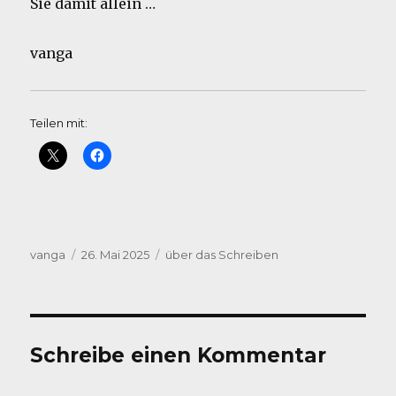
Sie damit allein …
vanga
Teilen mit:
Autor
Veröffentlicht
Kategorien
vanga
26. Mai 2025
über das Schreiben
am
Schreibe einen Kommentar