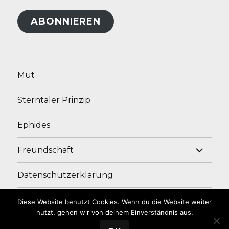
Adresse
ABONNIEREN
Mut
Sterntaler Prinzip
Ephides
Unterme
Freundschaft
anzeige
Datenschutzerklärung
Impressum
Diese Website benutzt Cookies. Wenn du die Website weiter
nutzt, gehen wir von deinem Einverständnis aus.