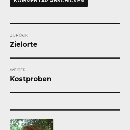
Beitragsnavigation
ZURÜCK
Zielorte
Vorheriger
Beitrag:
WEITER
Kostproben
Nächster
Beitrag: