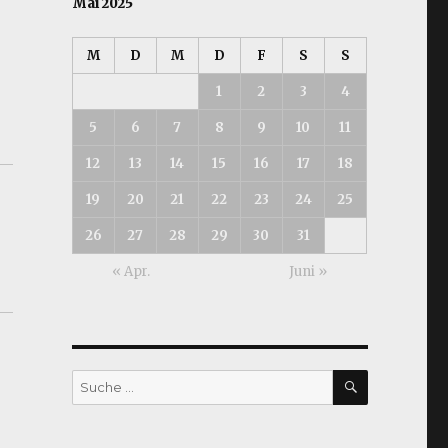
Mai 2025
M
D
M
D
F
S
S
1
2
3
4
5
6
7
8
9
10
11
12
13
14
15
16
17
18
19
20
21
22
23
24
25
26
27
28
29
30
31
« Apr.
Juni »
SUCHEN
Suche
nach: