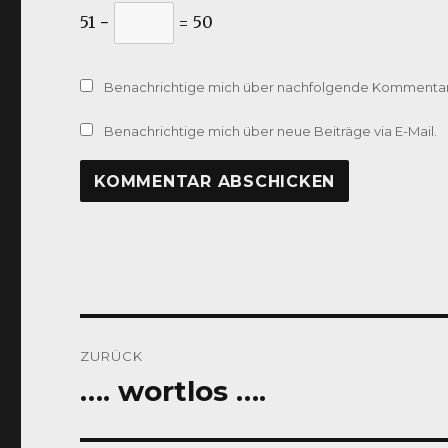
51 −
= 50
Benachrichtige mich über nachfolgende Kommentare
Benachrichtige mich über neue Beiträge via E-Mail.
Beitragsnavigation
ZURÜCK
…. wortlos ….
Vorheriger
Beitrag: