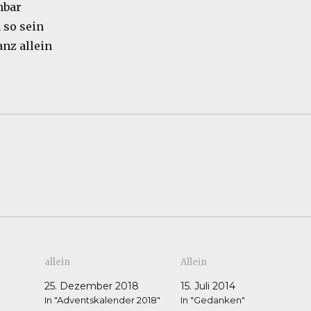
nbar
 so sein
nz allein
allein
Allein
25. Dezember 2018
15. Juli 2014
In "Adventskalender 2018"
In "Gedanken"