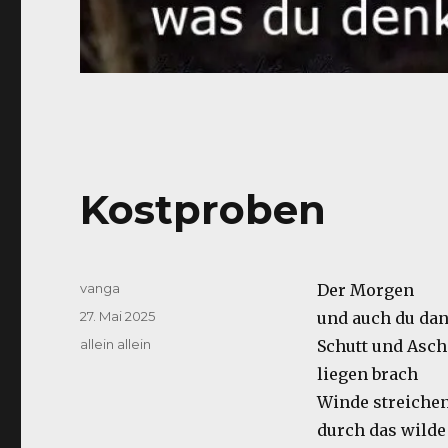
Kostproben
Autor
vanga
Der Morgen
Veröffentlicht
27. Mai 2025
und auch du da
am
Kategorien
allein allein
Schutt und Asch
liegen brach
Winde streiche
durch das wilde