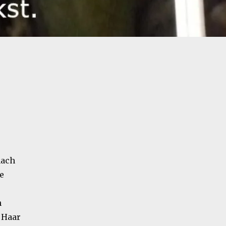
nach
e
n
 Haar