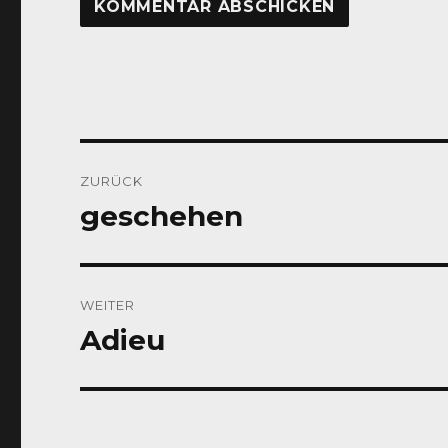
Beitragsnavigation
ZURÜCK
geschehen
Vorheriger
Beitrag:
WEITER
Adieu
Nächster
Beitrag: