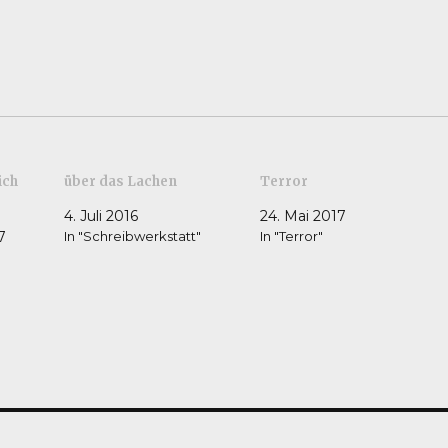
ich
über das Lachen
Terror
4. Juli 2016
24. Mai 2017
7
In "Schreibwerkstatt"
In "Terror"