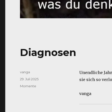
Diagnosen
Autor
vanga
Unendliche Jahre
Veröffentlicht
29. Juli 2025
sie sich so verl
am
Kategorien
Momente
vanga