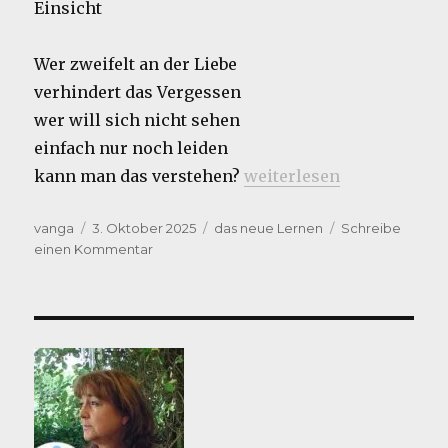
Einsicht
Wer zweifelt an der Liebe
verhindert das Vergessen
wer will sich nicht sehen
einfach nur noch leiden
„Gesammelt(es)“
kann man das verstehen?
weiterlesen
Autor
Veröffentlicht
Kategorien
vanga
3. Oktober 2025
das neue Lernen
Schreibe
am
zu
einen Kommentar
Gesammelt(es)