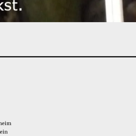
eheim
lein