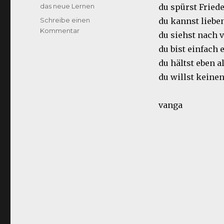
am
Kategorien
das neue Lernen
du spürst Fried
Schreibe einen
du kannst liebe
zu
Kommentar
du siehst nach 
Jetzt
du bist einfach
du hältst eben a
du willst keine
vanga