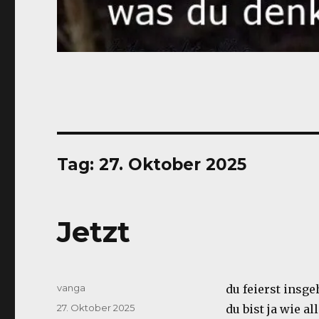
Tag:
27. Oktober 2025
Jetzt
Autor
vanga
du feierst insg
Veröffentlicht
27. Oktober 2025
du bist ja wie al