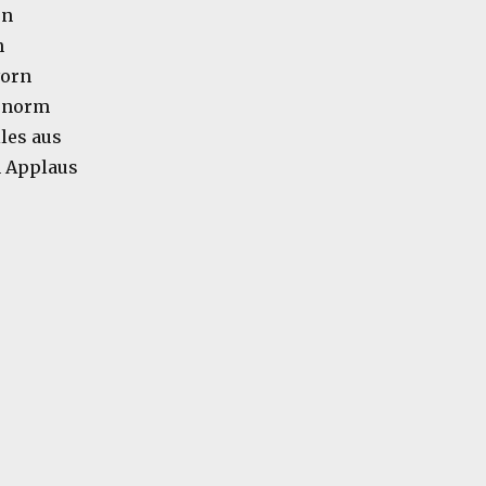
en
n
vorn
 enorm
lles aus
n Applaus