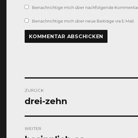
Benachrichtige mich über nachfolgende Kommentare
Benachrichtige mich über neue Beiträge via E-Mail.
Beitragsnavigation
ZURÜCK
drei-zehn
Vorheriger
Beitrag:
WEITER
Nächster