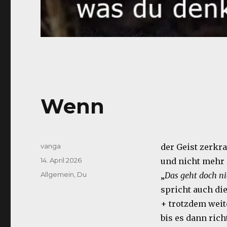
Wenn
Autor
vanga
der Geist zerkr
Veröffentlicht
14. April 2026
und nicht mehr 
am
Kategorien
Allgemein
,
Du
„
Das geht doch ni
spricht auch die
+ trotzdem wei
bis es dann rich