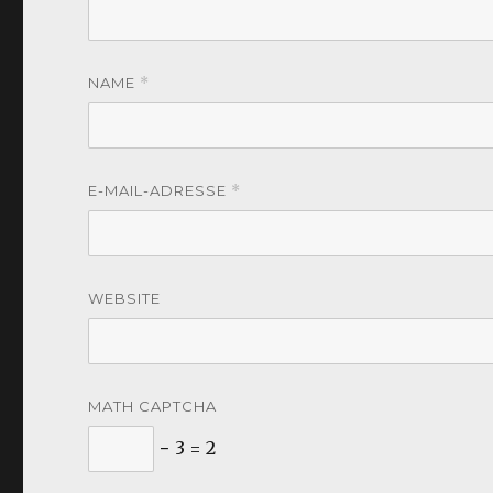
NAME
*
E-MAIL-ADRESSE
*
WEBSITE
MATH CAPTCHA
− 3 = 2