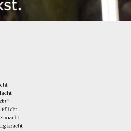
acht
lacht
cht
“
 Pflicht
termacht
tig kracht