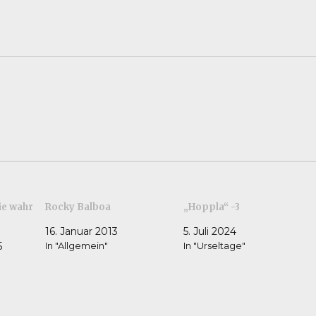
ie wahr
Rocky Balboa
„Hoppla“ -3
16. Januar 2013
5. Juli 2024
5
In "Allgemein"
In "Urseltage"