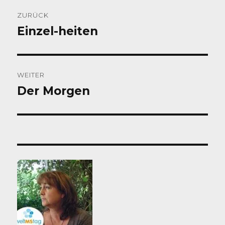
Beitragsnavigation
ZURÜCK
Einzel-heiten
Vorheriger
Beitrag:
WEITER
Der Morgen
Nächster
Beitrag: