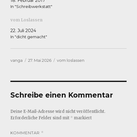
18. Februar 2017
In "Schreibwerkstatt"
vom Loslassen
22. Juli 2024
In "dicht gemacht"
Autor
Veröffentlicht
Kategorien
vanga
27. Mai 2026
vom loslassen
am
Schreibe einen Kommentar
Deine E-Mail-Adresse wird nicht veröffentlicht.
Erforderliche Felder sind mit
*
markiert
KOMMENTAR
*