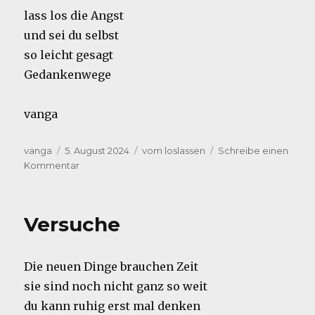
lass los die Angst
und sei du selbst
so leicht gesagt
Gedankenwege
vanga
Autor
Veröffentlicht
Kategorien
vanga
5. August 2024
vom loslassen
Schreibe einen
am
zu
Kommentar
mental
Versuche
Die neuen Dinge brauchen Zeit
sie sind noch nicht ganz so weit
du kann ruhig erst mal denken