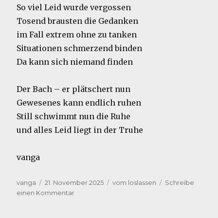
So viel Leid wurde vergossen
Tosend brausten die Gedanken
im Fall extrem ohne zu tanken
Situationen schmerzend binden
Da kann sich niemand finden
Der Bach – er plätschert nun
Gewesenes kann endlich ruhen
Still schwimmt nun die Ruhe
und alles Leid liegt in der Truhe
vanga
Autor
Veröffentlicht
Kategorien
vanga
21. November 2025
vom loslassen
Schreibe
am
zu
einen Kommentar
Überhört