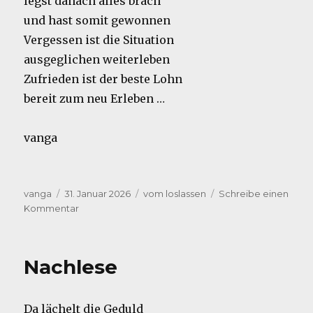
legst danach alles brach
und hast somit gewonnen
Vergessen ist die Situation
ausgeglichen weiterleben
Zufrieden ist der beste Lohn
bereit zum neu Erleben …
vanga
Autor
Veröffentlicht
Kategorien
vanga
31. Januar 2026
vom loslassen
Schreibe einen
am
zu
Kommentar
60
Sekunden
Nachlese
Da lächelt die Geduld