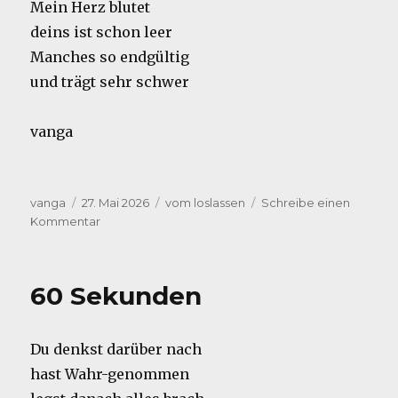
Mein Herz blutet
deins ist schon leer
Manches so endgültig
und trägt sehr schwer
vanga
Autor
Veröffentlicht
Kategorien
vanga
27. Mai 2026
vom loslassen
Schreibe einen
am
zu
Kommentar
Vorbei
60 Sekunden
Du denkst darüber nach
hast Wahr-genommen