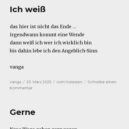
Ich weiß
das hier ist nicht das Ende …
irgendwann kommt eine Wende
dann weiß ich wer ich wirklich bin
bis dahin lebe ich den Angeblich-Sinn
vanga
Autor
Veröffentlicht
Kategorien
vanga
23. März 2025
vom loslassen
Schreibe einen
am
zu
Kommentar
Ich
weiß
Gerne