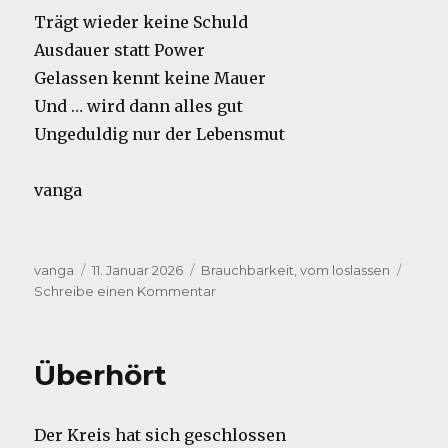
Trägt wieder keine Schuld
Ausdauer statt Power
Gelassen kennt keine Mauer
Und … wird dann alles gut
Ungeduldig nur der Lebensmut
vanga
Autor
Veröffentlicht
Kategorien
vanga
11. Januar 2026
Brauchbarkeit
,
vom loslassen
am
zu
Schreibe einen Kommentar
Nachlese
Überhört
Der Kreis hat sich geschlossen