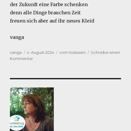
der Zukunft eine Farbe schenken
denn alle Dinge brauchen Zeit
freuen sich aber auf ihr neues Kleid
vanga
Autor
Veröffentlicht
Kategorien
vanga
4. August 2024
vom loslassen
Schreibe einen
am
zu
Kommentar
Versuche