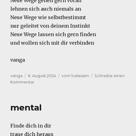
Neue Wege gehen gern voran
lehnen sich auch niemals an
Neue Wege wie selbstbestimmt
nur geleitet von deinem Instinkt
Neue Wege lassen sich gern finden
und wollen sich mit dir verbinden
vanga
Autor
Veröffentlicht
Kategorien
vanga
6. August 2024
vom loslassen
Schreibe einen
am
zu
Kommentar
Gerne
mental
Finde dich in dir
traue dich heraus