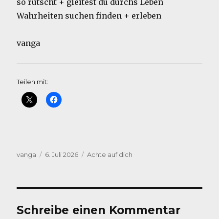
so rutscht + gleitest du durchs Leben
Wahrheiten suchen finden + erleben
vanga
Teilen mit:
Autor
Veröffentlicht
Kategorien
vanga
6. Juli 2026
Achte auf dich
am
Schreibe einen Kommentar