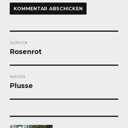
Beitragsnavigation
ZURÜCK
Rosenrot
Vorheriger
Beitrag:
WEITER
Plusse
Nächster
Beitrag: