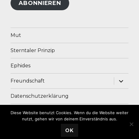
ABONNIEREN
Mut
Sterntaler Prinzip
Ephides
Unterme
Freundschaft
anzeige
Datenschutzerklärung
Impressum
Diese Website benutzt Cookies. Wenn du die Website weiter
nutzt, gehen wir von deinem Einverständnis aus.
OK
Andrea Ade
Stolz präsentiert von WordPress