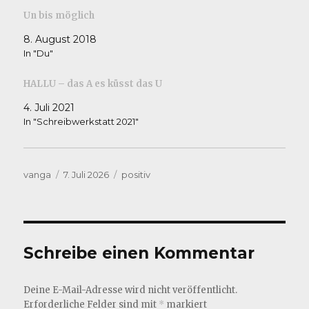
Un bis möglich
8. August 2018
In "Du"
HALLU – das A es küsst das U
4. Juli 2021
In "Schreibwerkstatt 2021"
Autor
Veröffentlicht
Kategorien
vanga
7. Juli 2026
positiv
am
Schreibe einen Kommentar
Deine E-Mail-Adresse wird nicht veröffentlicht.
Erforderliche Felder sind mit
*
markiert