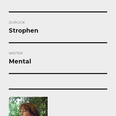
Beitragsnavigation
ZURÜCK
Strophen
Vorheriger
Beitrag:
WEITER
Mental
Nächster
Beitrag: