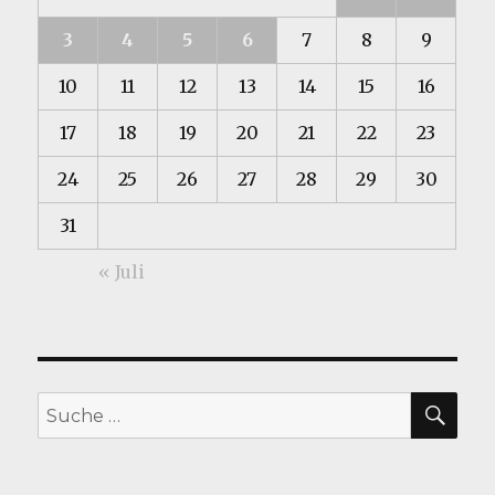
3
4
5
6
7
8
9
10
11
12
13
14
15
16
17
18
19
20
21
22
23
24
25
26
27
28
29
30
31
« Juli
SU
Suche
nach: