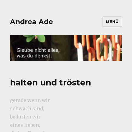
Andrea Ade
MENÜ
halten und trösten
gerade wenn wir
schwach sind,
bedürfen wir
eines lieben,