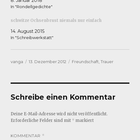
8. Januar 2018
In "Rondellgedichte"
schwitze Ochsenbrust niemals nur einfach
14. August 2015
In "Schreibwerkstatt"
Autor
Veröffentlicht
Kategorien
vanga
13. Dezember 2012
Freundschaft
,
Trauer
am
Schreibe einen Kommentar
Deine E-Mail-Adresse wird nicht veröffentlicht.
Erforderliche Felder sind mit
*
markiert
KOMMENTAR
*