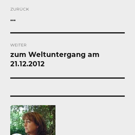
Beitragsnavigation
ZURÜCK
…
Vorheriger
Beitrag:
WEITER
zum Weltuntergang am
Nächster
Beitrag:
21.12.2012