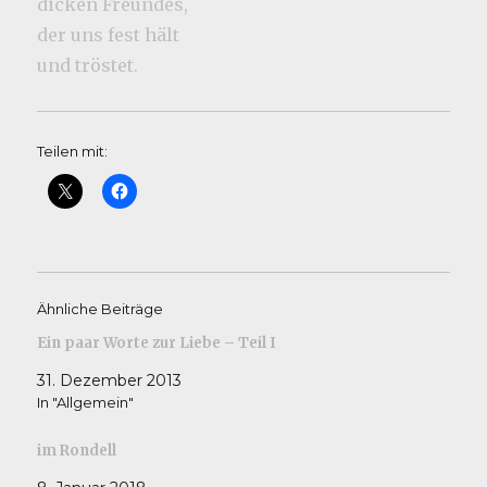
dicken Freundes,
der uns fest hält
und tröstet.
Teilen mit:
Ähnliche Beiträge
Ein paar Worte zur Liebe – Teil I
31. Dezember 2013
In "Allgemein"
im Rondell