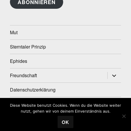
ABONNIEREN
Mut
Sterntaler Prinzip
Ephides
Untermen
Freundschaft
anzeigen
Datenschutzerklärung
Impressum
Diese Website benutzt Cookies. Wenn du die Website weiter
nutzt, gehen wir von deinem Einverständnis aus.
OK
Andrea Ade
Stolz präsentiert von WordPress