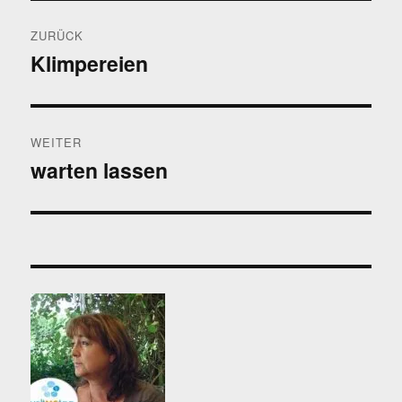
Beitragsnavigation
ZURÜCK
Klimpereien
Vorheriger
Beitrag:
WEITER
warten lassen
Nächster
Beitrag: