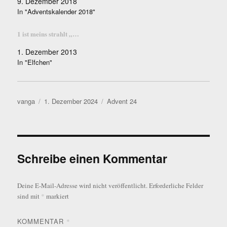
9. Dezember 2018
In "Adventskalender 2018"
1 ist meins strahlt „…
1. Dezember 2013
In "Elfchen"
Autor
Veröffentlicht
Kategorien
vanga
1. Dezember 2024
Advent 24
am
Schreibe einen Kommentar
Deine E-Mail-Adresse wird nicht veröffentlicht.
Erforderliche Felder
sind mit
*
markiert
KOMMENTAR
*