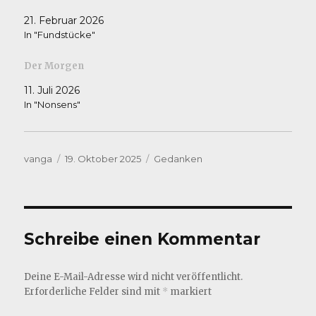
21. Februar 2026
In "Fundstücke"
Der Morgen
11. Juli 2026
In "Nonsens"
Autor
Veröffentlicht
Kategorien
vanga
19. Oktober 2025
Gedanken
am
Schreibe einen Kommentar
Deine E-Mail-Adresse wird nicht veröffentlicht.
Erforderliche Felder sind mit
*
markiert