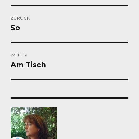
Beitragsnavigation
ZURÜCK
So
Vorheriger
Beitrag:
WEITER
Am Tisch
Nächster
Beitrag: