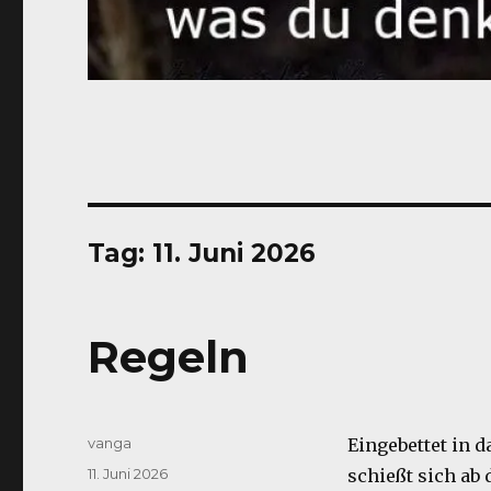
Tag:
11. Juni 2026
Regeln
Autor
vanga
Eingebettet in d
Veröffentlicht
11. Juni 2026
schießt sich ab 