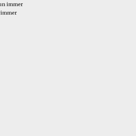
 nun immer
wimmer