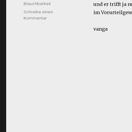
am
Kategorien
Brauchbarkeit
und er trifft ja
Schreibe einen
im Vorurteilge
zu
Kommentar
Regeln
vanga