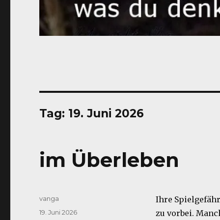
Tag:
19. Juni 2026
im Überleben
Autor
vanga
Ihre Spielgefäh
Veröffentlicht
19. Juni 2026
zu vorbei. Manc