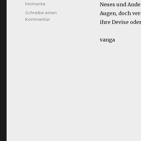
am
Kategorien
Momente
Neues und Andere
Schreibe einen
Augen, doch ver
zu
Kommentar
ihre Devise ode
im
Überleben
vanga