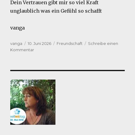
Dein Vertrauen gibt mir so viel Kraft
unglaublich was ein Gefühl so schafft
vanga
Autor
Veröffentlicht
Kategorien
vanga
10. Juni 2026
Freundschaft
Schreibe einen
am
zu
Kommentar
Danke