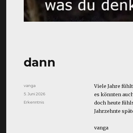
dann
Autor
vanga
Viele Jahre fühlt
Veröffentlicht
5. Juni 2026
es könnten auch
am
Kategorien
Erkenntnis
doch heute fühls
Jahrzehnte spät
vanga