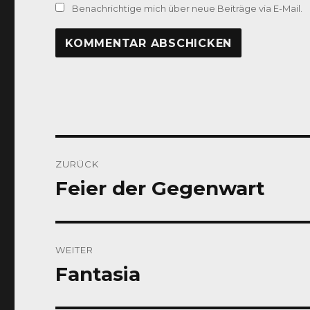
Benachrichtige mich über neue Beiträge via E-Mail.
Beitragsnavigation
ZURÜCK
Feier der Gegenwart
Vorheriger
Beitrag:
WEITER
Fantasia
Nächster
Beitrag: