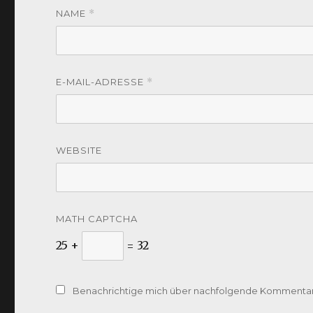
NAME
*
E-MAIL-ADRESSE
*
WEBSITE
MATH CAPTCHA
25 +
= 32
Benachrichtige mich über nachfolgende Kommentare