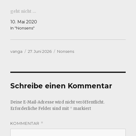
geht nicht …
10. Mai 2020
In "Nonsens"
Autor
Veröffentlicht
Kategorien
vanga
27. Juni 2026
Nonsens
am
Schreibe einen Kommentar
Deine E-Mail-Adresse wird nicht veröffentlicht.
Erforderliche Felder sind mit
*
markiert
KOMMENTAR
*