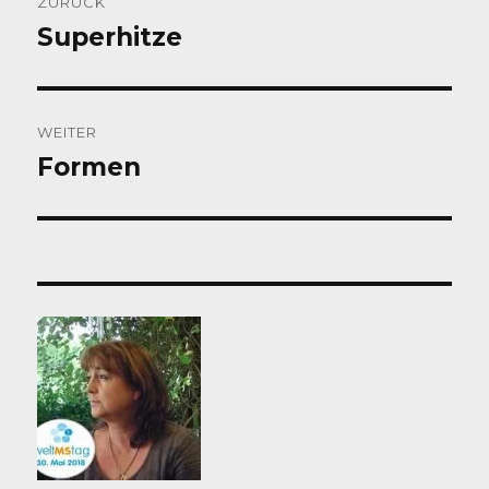
ZURÜCK
Superhitze
Vorheriger
Beitrag:
WEITER
Formen
Nächster
Beitrag: